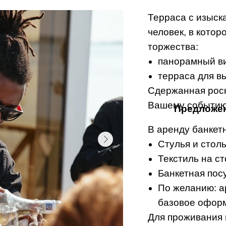
Терраса с изыск
человек, в котор
торжества:
панорамный ви
терраса для в
Сдержанная роск
Вашему событию
Предложен
В аренду банкетн
Стулья и стол
Текстиль на ст
Банкетная посу
По желанию: а
базовое оформ
Для проживания 