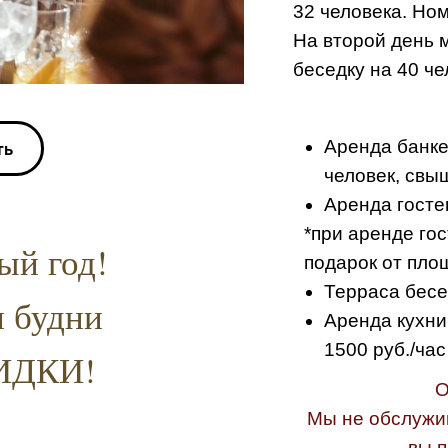
32 человека. Но
На второй день 
беседку на 40 че
ть
Аренда банке
человек, свыш
Аренда госте
*при аренде гос
ый год!
подарок от пло
Терраса бесе
и будни
Аренда кухн
1500 руб./час
ИДКИ!
О
Мы не обслужи
вы 