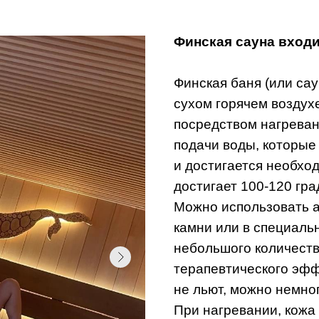
Финская сауна входи
Финская баня (или са
сухом горячем воздух
посредством нагреван
подачи воды, которые 
и достигается необхо
достигает 100-120 гра
Можно использовать а
камни или в специал
небольшого количеств
терапевтического эфф
не льют, можно немно
При нагревании, кожа 